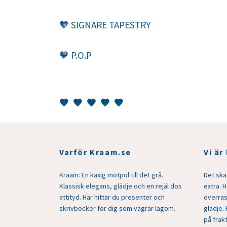
🧡 SIGNARE TAPESTRY
🧡 P.O.P
🧡
🧡
🧡
🧡
🧡
Varför Kraam.se
Vi är
Kraam: En kaxig motpol till det grå.
Det ska 
Klassisk elegans, glädje och en rejäl dos
extra. 
attityd. Här hittar du presenter och
överras
skrivböcker för dig som vägrar lagom.
glädje. 
på frakt