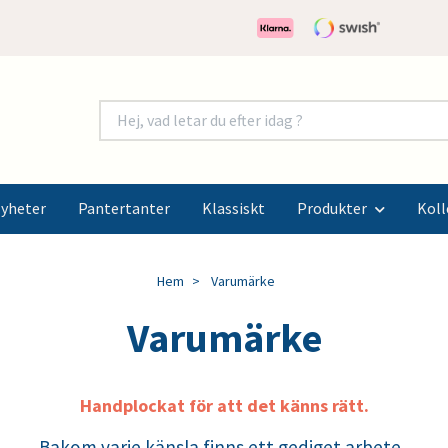
yheter
Pantertanter
Klassiskt
Produkter
Koll
Hem
Varumärke
Varumärke
Handplockat för att det känns rätt.
Bakom varje känsla finns ett gediget arbete.