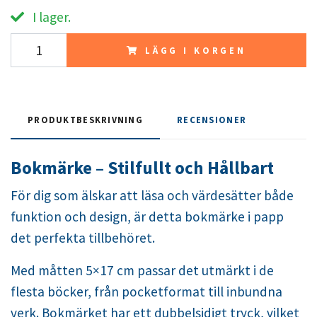
I lager.
LÄGG I KORGEN
PRODUKTBESKRIVNING
RECENSIONER
Bokmärke – Stilfullt och Hållbart
För dig som älskar att läsa och värdesätter både
funktion och design, är detta bokmärke i papp
det perfekta tillbehöret.
Med måtten
5
×
17
cm passar det utmärkt i de
flesta böcker, från pocketformat till inbundna
verk. Bokmärket har ett dubbelsidigt tryck, vilket