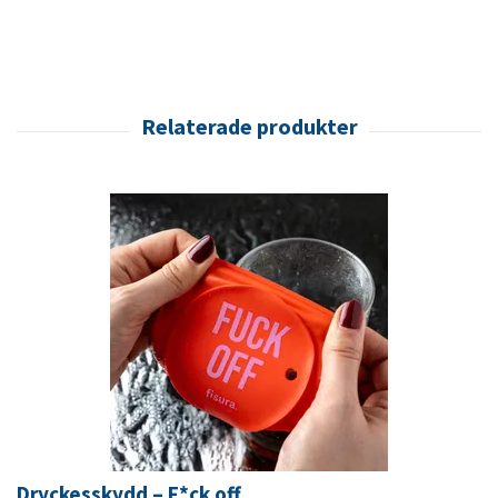
Dryckesskydd – F*ck off