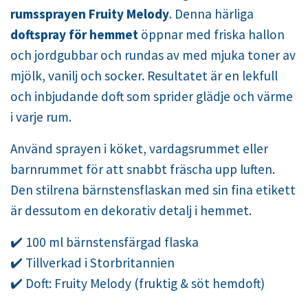
rumssprayen Fruity Melody
. Denna härliga
doftspray för hemmet
öppnar med friska hallon
och jordgubbar och rundas av med mjuka toner av
mjölk, vanilj och socker. Resultatet är en lekfull
och inbjudande doft som sprider glädje och värme
i varje rum.
Använd sprayen i köket, vardagsrummet eller
barnrummet för att snabbt fräscha upp luften.
Den stilrena bärnstensflaskan med sin fina etikett
är dessutom en dekorativ detalj i hemmet.
✔️ 100 ml bärnstensfärgad flaska
✔️ Tillverkad i Storbritannien
✔️ Doft: Fruity Melody (fruktig & söt hemdoft)