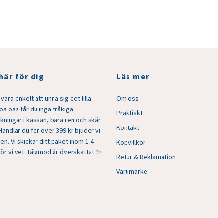
 här för dig
Läs mer
vara enkelt att unna sig det lilla
Om oss
Hos oss får du inga tråkiga
Praktiskt
kningar i kassan, bara ren och skär
Kontakt
Handlar du för över 399 kr bjuder vi
en. Vi skickar ditt paket inom 1-4
Köpvillkor
För vi vet: tålamod är överskattat ✨
Retur & Reklamation
Varumärke