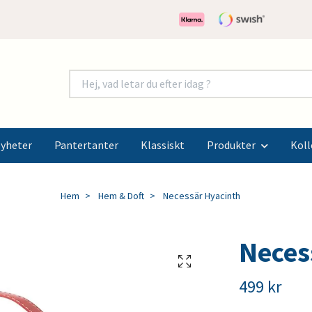
yheter
Pantertanter
Klassiskt
Produkter
Koll
Hem
Hem & Doft
Necessär Hyacinth
Neces
499 kr