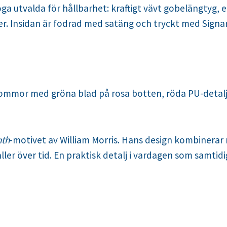
ga utvalda för hållbarhet: kraftigt vävt gobelängtyg, 
er. Insidan är fodrad med satäng och tryckt med Signa
blommor med gröna blad på rosa botten, röda PU-detal
nth
-motivet av William Morris. Hans design kombinerar 
er över tid. En praktisk detalj i vardagen som samtidigt