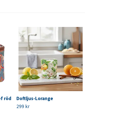
Doftljus-Le
399 kr
f röd
Doftljus-Lorange
299 kr