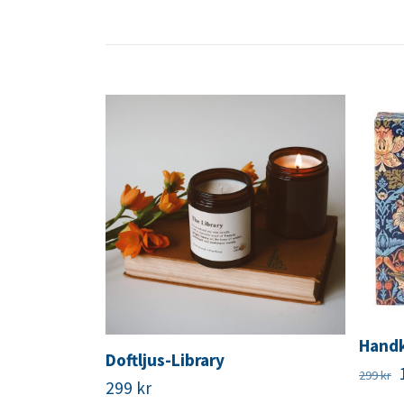
Handk
Doftljus-Library
299 kr
299 kr