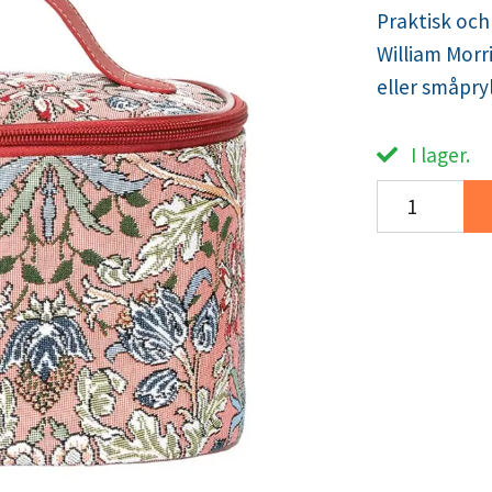
Praktisk och
William Morr
eller småpryl
I lager.