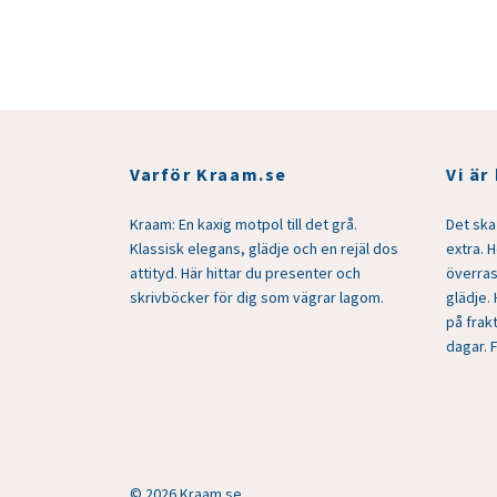
Varför Kraam.se
Vi är
Kraam: En kaxig motpol till det grå.
Det ska 
Klassisk elegans, glädje och en rejäl dos
extra. 
attityd. Här hittar du presenter och
överras
skrivböcker för dig som vägrar lagom.
glädje. 
på frakt
dagar. 
© 2026 Kraam.se