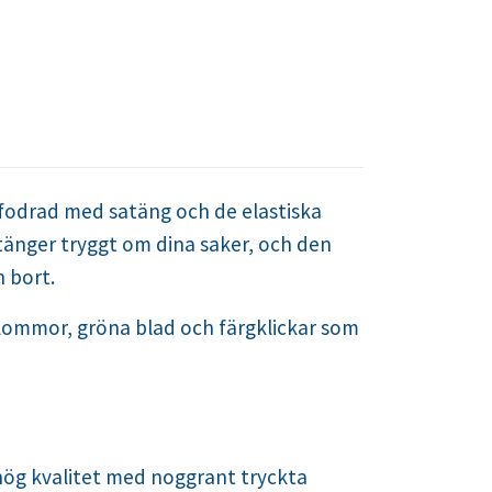
t fodrad med satäng och de elastiska
stänger tryggt om dina saker, och den
n bort.
lommor, gröna blad och färgklickar som
 hög kvalitet med noggrant tryckta