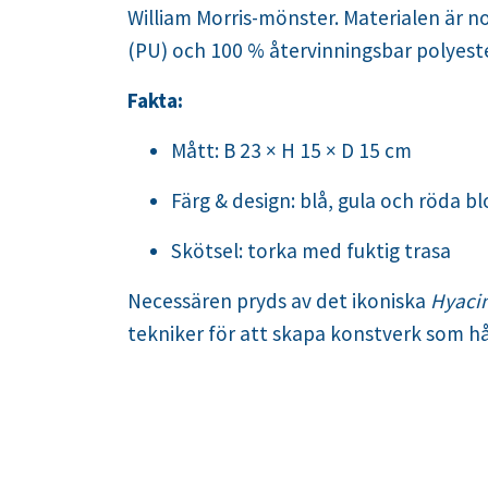
William Morris-mönster. Materialen är no
(PU) och 100 % återvinningsbar polyest
Fakta:
Mått: B 23 × H 15 × D 15 cm
Färg & design: blå, gula och röda 
Skötsel: torka med fuktig trasa
Necessären pryds av det ikoniska
Hyaci
tekniker för att skapa konstverk som håll